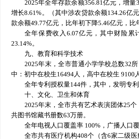
2025
年全年存款余额
356.81
亿元，增量
增长
8.61%
。（其中涉农贷款余额
134.26
亿
款余额
49.77
亿元，比年初
下降
5.46
亿元，比
全年保费收入
6.07
亿元，其中财险累
23.14%
。
九、教育和科学技术
2025
年末，全市普通小学学校总数
32
所
中：初中在校生
16494
人，高中在校生
9100
全年专利授权量
144
件，其中，发明专利
十、文化、卫生和体育
2025
年末，全市共有艺术表演团体
25
个
共图书馆藏书册数
63
万册。
全年电视人口覆盖率
100%
，广播人口
全市共有医疗机构
408
个（含
6
家二级医