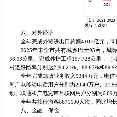
六、对外经济
全年完成外贸进出口总额
4.012
亿元，同
2025
年末全市共有城乡巴士
95
台，城
56.63
公里、完成养护工程
157.728
公里，（
村道好路率分别达到
94.21%
、
88.87%
和
89.9
全年完成邮政业务
收入
9244
万元，电信
和广电
移动电话用户分别为
20.49
万
户、
21.5
动、联通和广电宽带互联网用户分别为
6.09
全年共接待游客
8871690
人次，同比增
八、金融、保险