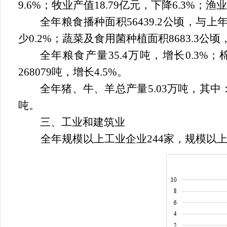
9.6%
；牧业产值
18.79
亿元，下降
6.3%
；渔业
全年粮食播种面积
56439.2
公顷，与上
少
0.2%
；蔬菜及食用菌种植面积
8683.3
公顷
全年粮食产量
35.4
万吨，增长
0.3%
；
268079
吨，增长
4.5%
。
全年猪、牛、羊总产量
5.03
万吨，其中
吨。
三、工业和建筑业
全年规模以上工业企业
244
家，规模以