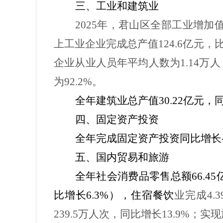
三、工业和建筑业
2025
年，君山区全部工业增加
上工业企业完成总产值
124.6
亿元，
企业从业人员年平均人数为
1.14
万人
为
92.2%
。
全年建筑业总产值
30.22
亿元，
四、固定资产投资
全年完成固定资产投资同比增长
五、国内贸易和旅游
全年社会消费品零售总额
66.45
比增长
6.3%
），住宿餐饮
业完成
4.3
239.5
万人次，同比增长
13.9%
；实现