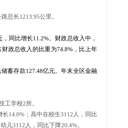
公路总长
1213.95
公里。
元，同比增长
11.2%
。财政总收入中，
占财政总收入的比重为
74.8%
，比上年
民储蓄存款
127.48
亿元。年末全区金融
技工学校
2
所。
增长
14.0%
；高中在校生
3112
人，同比
；幼儿
3112
人，同比下降
20.4%
。