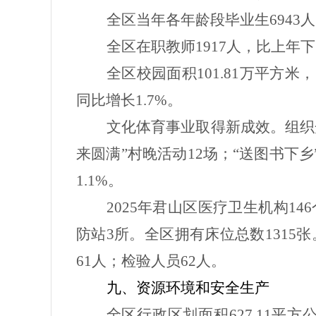
全区当年各年龄段毕业生
6943
人
全区在职教师
1917
人，比上年下
全区校园面积
101.81
万平方米，
同比增长
1.7%
。
文化体育事业取得新成效。组织
来圆满”村晚活动
12
场；“送图书下乡
1.1%
。
2025
年君山区医疗卫生机构
146
防站
3
所。全区拥有床位总数
1315
张
61
人；检验人员
62
人。
九、资源环境和安全生产
全区行政区划面积
627.11
平方