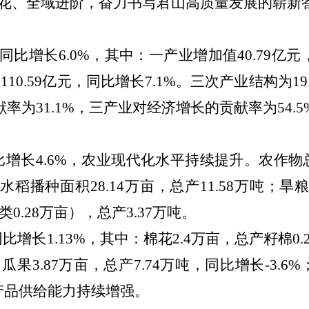
花、全域进阶，奋力书写君山高质量发展的崭新
同比增长
6.0%
，其中：一产业增加值
40.79
亿元
值
110.59
亿元，同比增长
7.1%
。三次产业结构为
19
献率为
31.1%
，三产业对经济增长的贡献率为
54.5
比增长
4.6%
，农业现代化水平持续提升。农作物
水稻播种面积
28.14
万亩，总产
11.58
万吨；旱
类
0.28
万亩），总产
3.37
万吨。
同比增长
1.13%
，其中：棉花
2.4
万亩，总产籽棉
0.
；瓜果
3.87
万亩，总产
7.74
万吨，同比增长
-3.6%
产品供给能力持续增强。