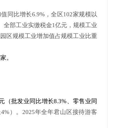
加值同比增长
6.9%
，全区
102
家规模以
。全部工业实缴税金
1
亿元，规模工业
，园区规模工业增加值占规模工业比重
3
家。
元（批发业同比增长
8.3%
、零售业同
长
4%
）。
2025
年全年君山区接待游客