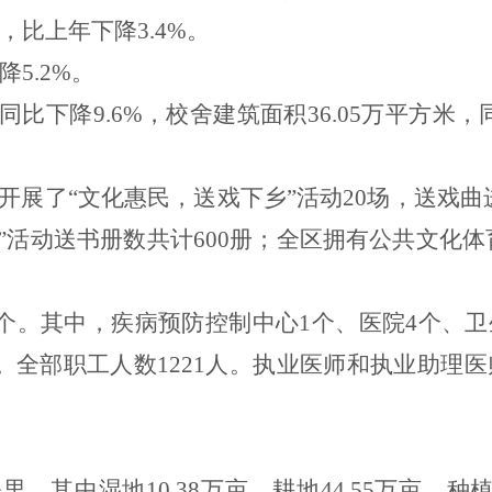
，比上年下降
3.4%
。
降
5.2%
。
同比下降
9.6%
，校舍建筑面积
36.05
万平方米，
开展了“文化惠民，送戏下乡”活动
20
场，送戏曲
”活动送书册数共计
600
册；全区拥有公共文化体
个。其中，疾病预防控制中心
1
个、医院
4
个、卫
。全部职工人数
1221
人。执业医师和执业助理医
公里，其中湿地
10.38
万亩，耕地
44.55
万亩，种