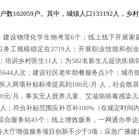
总户数
102059
户。其中，城镇人口
133192
人，乡
。
；建设物理化学生物考室
6
个；线上线下开展家
口务工规模稳定在
2719
人；开展职业技能和创
；培训乡村医生
11
人；为
582
名新生儿提供疾病
5644
人次；建设社区老年助餐服务点
3
个；城市
疾人两项补贴标准提高到
100
元
/
月·人，社会散
00
元
/
月，事实无人抚养儿童、艾滋病病毒感染儿
人；符合补贴范围应补尽补
100%
（在规定时间
综合服务站
43
个；线上增效服务，一网通办率达
务大厅增值服务项目创新不少于
3
项；应急广播建