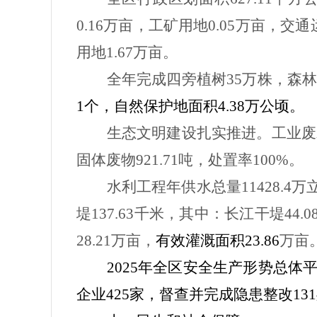
0.16
万亩，工矿用地
0.05
万亩，交通
用地
1.67
万亩。
全年完成四旁植树
35
万株，森
1
个，自然保护地面积
4.38
万公顷。
生态文明建设扎实推进。工业废
固体废物
921.71
吨，处置率
100%
。
水利工程年供水总量
11428.4
万
堤
137.63
千米，其中：长江干堤
44.0
28.21
万亩，
有效灌溉面积
23.86
万亩
2025
年全区安全生产形势总体
企业
425
家，督查并完成隐患整改
131