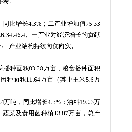
答卷。
，同比增长
4.3%
；二产业增加值
75.33
.6:34:46.4
。一产业对经济增长的贡献
%
，产业结构持续向优向实。
总播种面积
83.28
万亩，粮食播种面积
粮播种面积
11.64
万亩（其中玉米
5.6
万
24
万吨，同比增长
4.3%
；油料
19.03
万
；蔬菜及食用菌种植
13.87
万亩，总产