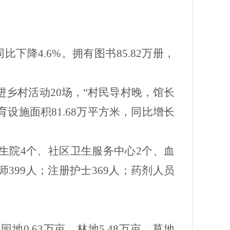
同比下降
4.6%
。拥有图书
85.82
万册，
进乡村活动
20
场，“村民导村晚，馆长
育设施面积
81.68
万平方米，同比增长
生院
4
个、社区卫生服务中心
2
个、血
师
399
人；注册护士
369
人；药剂人员
植园地
0.63
万亩，林地
5.48
万亩，草地