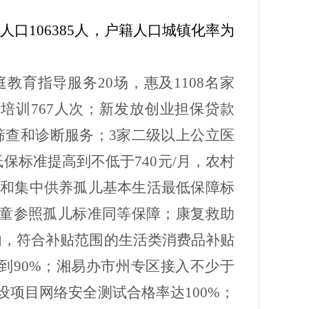
村人口
106385
人，户籍人口城镇化率为
庭教育指导服务
20
场，惠及
1108
名家
业培训
767
人次；新发放创业担保贷款
筛查和诊断服务；
3
家二级以上公立医
低保标准提高到不低于
740
元
/
月，农村
居和集中供养孤儿基本生活最低保障标
童参照孤儿标准同等保障；康复救助
内，符合补贴范围的生活类消费品补贴
到
90%
；湘易办市州专区接入不少于
设项目网络安全测试合格率达
100%
；