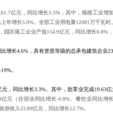
值
61.7
亿元，同比增长
5.5%
，其中，规模工业增
比上年增长
5.0%
。全部工业用电量
12081
万千瓦时
，园区规工企业产值
114.9
亿元，同比增长
6.8%
同比增长
4.6%
，具有资质等级的总承包建筑企业
2
-19%
。
亿元，同比增长
3.3%
。其中，批零业完成
19.63
亿
9
亿元（住宿业同比增长
-0.8%
、餐饮业同比增
旅游收入
23.89
亿元，同比增长
12.7%
。