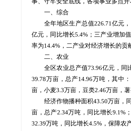
事、守牢安全底线，各项事业多点开
一、综合
全年地区生产总值
226.71
亿元，
亿元，同比增长
5.4%
；三产业增加
率为
14.4%
，二产业对经济增长的贡
二、农业
全区农业总产值
73.96
亿元，同
39.78
万亩，总产
14.96
万吨，其中：
亩，小麦
3.3
万亩，豆类
2.46
万亩，薯
经济作物播种面积
43.50
万亩，
亩，总产
2.34
万吨，同比增长
9.1%
32.39
万吨，同比增长
4.5%
，保障农