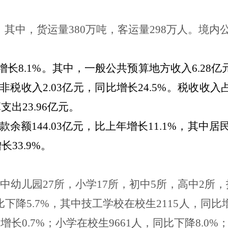
。其中，货运量
380
万吨，客运量
298
万人。境内
增长
8.1%
。其中，一般公共预算地方收入
6.28
亿
非税收入
2.03
亿元，同比增长
24.5%
。税收收入
算支出
23.96
亿元。
款余额
144.03
亿元，比上年增长
11.1%
，其中居
增长
33.9%
。
中幼儿园
27
所，小学
17
所，初中
5
所，高中
2
所，
比下降
5.7%
，其中技工学校在校生
2115
人，同比
比增长
0.7%
；小学在校生
9661
人，同比下降
8.0%