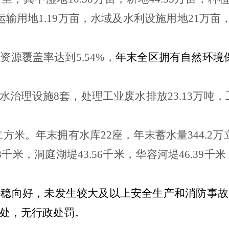
运输用地
1.19
万亩，水域及水利设施用地
21
万亩
林资源覆盖率达到
5.54%
，
年末全区拥有自然环境
水治理设施
8
套，处理工业废水排放
23.13
万吨，
立方米。年末拥有水库
22
座，年末蓄水量
344.2
万
8
千米，洞庭湖堤
43.56
千米，华容河堤
46.39
千米
。
平稳向好，未发生较大及以上安全生产和消防事故
处，无行政处罚。