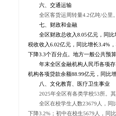
六、交通运输
全区客货运周转量
4.2
亿吨
/
公里
七、财政和金融
全区财政总收入
8.05
亿元，同比
税收收入
6.02
亿元，同比增长
3.4%
，
下降
3.3
个百分点。地方一般公共预
年末全区金融机构人民币各项存
机构各项贷款余额
88.99
亿元，同比
八、文化教育、医疗卫生事业
2025
年全区有各类学校
53
所。其
全区在校学生人数
23679
人，同
下降
3.2%
；初中在校生
5679
人，同