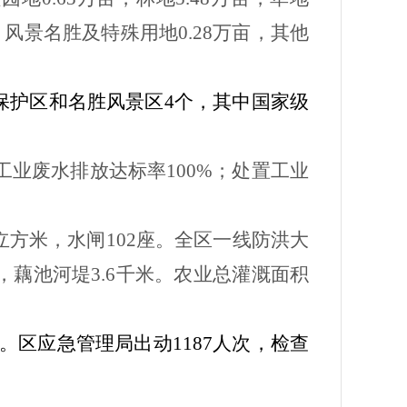
，风景名胜及特殊用地
0.28
万亩，其他
保护区和名胜风景区
4
个，其中国家级
工业废水排放达标率
100%
；处置工业
立方米，水闸
102
座。全区一线防洪大
，藕池河堤
3.6
千米。农业总灌溉面积
。区应急管理局出动
1187
人次，检查