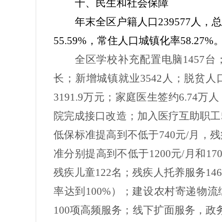
十、民生和社会保障
年末全区户籍人口
239577
人，
55.59%
，常住人口城镇化率
58.27%
全区学校补充配置电脑
1457
台
长；新增城镇就业
3542
人；脱贫人
3191.9
万元；家庭医生签约
6.74
万人
院完成接口改造；加入医疗互助职工
低保标准提高到不低于
740
元
/
月，残
准分别提高到不低于
1200
元
/
月和
17
残疾儿童
122
名；残疾人托养服务
146
率达到
100%
）；建设农村寄递物流
100
项高频服务；线下扩面服务，政