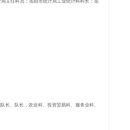
计局主任科员；
岳阳市统计局工业统计科科长；岳
队副队长、队长，农业科、投资贸易科、服务业科、