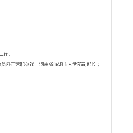
工作。
务动员科正营职参谋；湖南省临湘市人武部副部长；