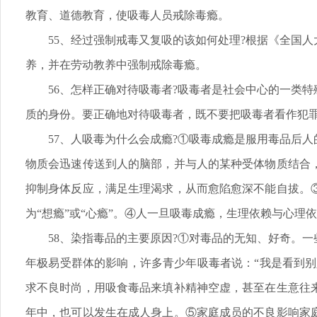
教育、道德教育，使吸毒人员戒除毒瘾。
55、经过强制戒毒又复吸的该如何处理?根据《全国
养，并在劳动教养中强制戒除毒瘾。
56、怎样正确对待吸毒者?吸毒者是社会中心的一类
质的身份。要正确地对待吸毒者，既不要把吸毒者看作犯
57、人吸毒为什么会成瘾?①吸毒成瘾是服用毒品后
物质会迅速传送到人的脑部，并与人的某种受体物质结合
抑制身体反应，满足生理渴求，从而愈陷愈深不能自拔。
为“想瘾”或“心瘾”。④人一旦吸毒成瘾，生理依赖与心
58、染指毒品的主要原因?①对毒品的无知、好奇。
年极易受群体的影响，许多青少年吸毒者说：“我是看到别
求不良时尚，用吸食毒品来填补精神空虚，甚至在生意往
年中，也可以发生在成人身上。⑤家庭成员的不良影响家