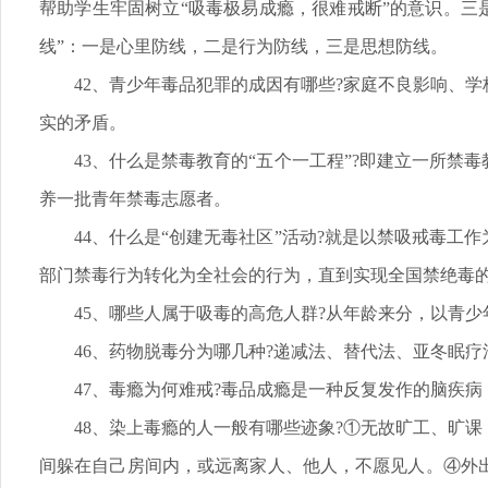
帮助学生牢固树立“吸毒极易成瘾，很难戒断”的意识。三
线”：一是心里防线，二是行为防线，三是思想防线。
42、青少年毒品犯罪的成因有哪些?家庭不良影响、
实的矛盾。
43、什么是禁毒教育的“五个一工程”?即建立一所
养一批青年禁毒志愿者。
44、什么是“创建无毒社区”活动?就是以禁吸戒毒
部门禁毒行为转化为全社会的行为，直到实现全国禁绝毒
45、哪些人属于吸毒的高危人群?从年龄来分，以青
46、药物脱毒分为哪几种?递减法、替代法、亚冬眠
47、毒瘾为何难戒?毒品成瘾是一种反复发作的脑疾病
48、染上毒瘾的人一般有哪些迹象?①无故旷工、旷
间躲在自己房间内，或远离家人、他人，不愿见人。④外