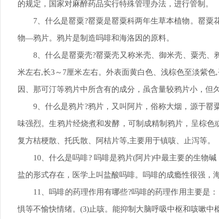
的规定，国家对麻醉药品实行特殊管理办法，进行管制。
7、什么是罂粟?罂粟是罂粟科两年生草本植物。罂粟
物—鸦片。鸦片是制造吗啡和海洛因的原料。
8、什么是罂粟壳?罂粟壳又称米壳、御米壳、粟壳、
米左右,长3～7厘米左右。外表面黄白色、浅棕色至淡紫色
因、那可汀等鸦片中所含有的成分，虽含量较鸦片小，但
9、什么是鸦片?鸦片，又叫阿片，俗称大烟，源于罂
味强烈。生鸦片经烧煮和发酵，可制成精制鸦片，呈棕色
复方桔梗散、托氏散、阿桔片等,主要用于镇咳、止泻等。
10、什么是吗啡? 吗啡是鸦片(阿片)中最主要的生
盐的形式存在，医学上叫盐酸吗啡。吗啡的成瘾性很强，海
11、吗啡的药理作用有哪些?吗啡的药理作用主要是：
惧等不愉快情绪。(3)止咳。能抑制大脑呼吸中枢和咳嗽中