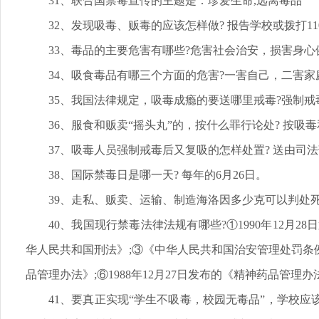
31、联合国禁毒宣传的主题是：珍爱生命,远离毒品
32、发现吸毒、贩毒的应该怎样做? 报告学校或拨打11
33、毒品的主要危害有哪些?危害社会治安，损害身
34、吸食毒品有哪三个方面的危害?一害自己，二害家
35、我国法律规定，吸毒成瘾的要送哪里戒毒?强制戒
36、服食和贩卖“摇头丸”的，按什么罪行论处? 按吸
37、吸毒人员强制戒毒后又复吸的怎样处置? 送由
38、国际禁毒日是哪一天? 每年的6月26日。
39、走私、贩卖、运输、制造海洛因多少克可以判处死
40、我国现行禁毒法律法规有哪些?①1990年12月
华人民共和国刑法》;③《中华人民共和国治安管理处罚条例》有
品管理办法》;⑥1988年12月27日发布的《精神药品
41、要真正实现“学生不吸毒，校园无毒品”，学校应