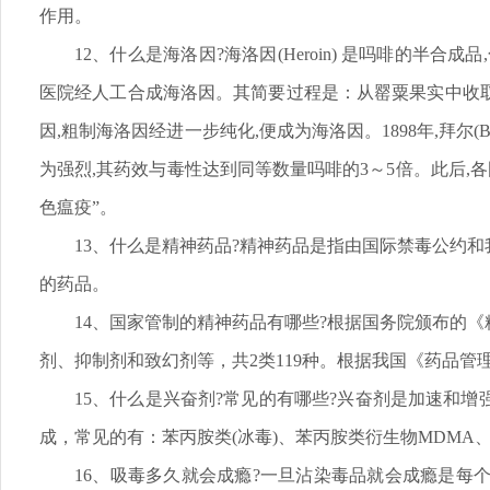
作用。
12、什么是海洛因?海洛因(Heroin) 是吗啡的半合
医院经人工合成海洛因。其简要过程是：从罂粟果实中收取
因,粗制海洛因经进一步纯化,便成为海洛因。1898年,拜尔
为强烈,其药效与毒性达到同等数量吗啡的3～5倍。此后,
色瘟疫”。
13、什么是精神药品?精神药品是指由国际禁毒公约
的药品。
14、国家管制的精神药品有哪些?根据国务院颁布的
剂、抑制剂和致幻剂等，共2类119种。根据我国《药品管
15、什么是兴奋剂?常见的有哪些?兴奋剂是加速和
成，常见的有：苯丙胺类(冰毒)、苯丙胺类衍生物MDMA、
16、吸毒多久就会成瘾?一旦沾染毒品就会成瘾是