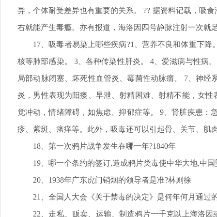
异，个体耐受差异也有重要的关系。 ?? 据资料记载，
右就能产生毒瘾。亦有报道，海洛因四号静脉注射一次就
17、吸毒者易染上哪些疾病?1、营养不良和体重下
核等肺部感染。 3、各种传染性肝炎。 4、爱滋病与性病
局部动脉闭塞、坏死性血管炎、霉菌性动脉瘤。 7、神
炎，男性表现为阳痿、早泄、射精困难、射精不能，女性
觉冲动，情绪障碍，如焦虑、抑郁症等。 9、肾脏疾患：
疹、紫斑、瘙痒等。此外，吸毒还可以引起骨、关节、肌
18、第一次鸦片战争发生在哪一年?1840年
19、哪一个条约的签订,造成鸦片类毒使中华大地,中
20、1938年广东虎门销烟的领导者是准?林则徐
21、全国人大会《关于禁毒的决定》是何年何月通过的?1
22、走私、贩卖、运输、制造鸦片一千克以上海洛因