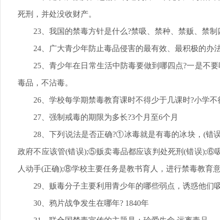
死刑，并处没收财产。
23、我国的禁毒方针是什么?禁吸、禁种、禁贩、禁
24、广大青少年防止毒品侵害的最有效、最积极的办
25、青少年在日常生活中防毒要做到哪四点?一是不
毒品，不沾毒。
26、学校每学期禁毒教育课时不得少于几课时?小学不得
27、强制戒毒的期限为多长?3个月至6个月
28、下列说法是否正确?①冰毒就是有毒的冰块，(错误
政府不应该管(错误);⑤贩卖毒品都应该判处死刑(错误)
人动手(正确);⑧学校主要任务是教书育人，进行禁毒教育意
29、贩毒分子主要利用青少年的哪些弱点，诱惑他们
30、鸦片战争发生在哪年? 1840年