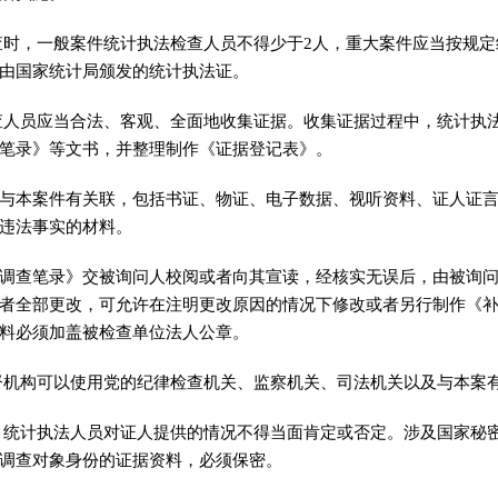
查时
，
一般案件统计执法检查人员不得少于2人，重大案件应当按规定
由国家统计局颁发的统计执法证。
查人员应当合法、客观、全面地收集证据
。
收集证据过程中，统计执
笔录》等文书
，
并整理制作《证据登记表》。
与本案件有关联
，
包括书证、物证、电子数据、视听资料、证人证
违法事实的材料。
查笔录》交被询问人校阅或者向其宣读
，
经核实无误后，由被询
者全部更改，可允许在注明更改原因的情况下修改或者另行制作《
料必须加盖被检查单位法人公章
。
督机构可以使用党的纪律检查机关、监察机关、司法机关以及与本案
，
统计执法人员对证人提供的情况不得当面肯定或否定。涉及国家秘
调查对象身份的证据资料
，
必须保密。