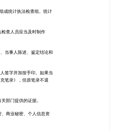
组成统计执法检查组
。
统计
法检查人员应当及时制作
言、当事人陈述、鉴定结论和
问人签字并加按手印
。
如果当
补充笔录》
，
但原笔录不退
有关部门提供的证据
。
密、商业秘密、个人信息资