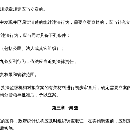
规规章规定应当立案的
。
发现并已调查清楚的统计违法行为
，
需要立案查处的，应当补充
计违法行为
，
应当同时具备下列条件：
包括公民、法人或其它组织）
；
九条所列行为
，
依法应当追究法律责任；
责权限和管辖范围
。
计执法监督机构对拟立案的有关材料进行初步审查后
，
确定需要立案
构分管领导批准后，予以立案
。
第三章 调 查
查的案件
，
政府统计机构应及时组织调查取证。在实施调查前
，
应制
后实施
。