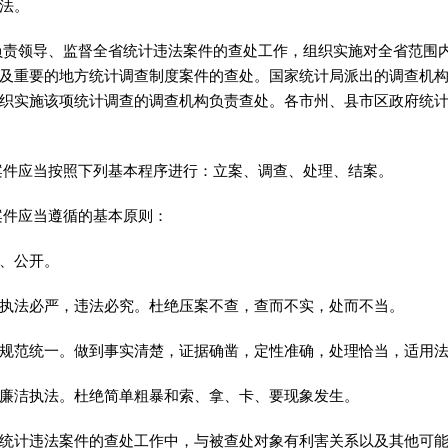
法。
负责领导、监督全省统计违法案件的查处工作
，
组织实施对全省范围
及重要的地方统计调查制度案件的查处。国家统计局派出的调查机
织实施该项统计调查的调查机构负责查处。各市州、县市区政府统
案件应当按照下列基本程序进行：立案、调查、处理、结案
。
案件应当遵循的基本原则：
、公开
。
执法必严，违法必究
。
杜绝压案不查，查而不实
，
处而不当。
规范统一。做到事实清楚
，
证据确凿，定性准确
，
处理恰当，适用
廉洁执法。杜绝简单粗暴和索、拿、卡、要现象发生
。
统计违法案件的查处工作中，与被查处对象有利害关系以及其他可