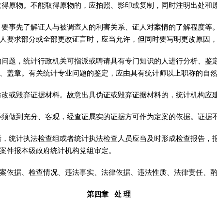
取得原物
。
不能取得原物的，应拍照、影印或复制
，
同时注明出处和
，
要事先了解证人与被调查人的利害关系、证人对案情的了解程度等
人要求部分或全部更改证言时
，
应当允许，但同时要写明更改原因
的问题
，
统计行政机关可指派或聘请具有专门知识的人进行分析、鉴
、盖章。有关统计专业问题的鉴定
，
应由具有统计师以上职称的自
涂改或毁弃证据材料
。
故意出具伪证或毁弃证据材料的，统计机构应
必须做到充分、客观
，
经查证属实的证据方可作为定案的依据。证据
后
，
统计执法检查组或者统计执法检查人员应当及时形成检查报告，
案件报本级政府统计机构党组审定。
依据、检查情况、违法事实、法律依据、违法性质、法律责任、酌
第四章 处 理