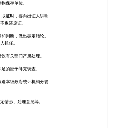
原物保存单位。
。取证时
，
要向出证人讲明
，
不退还原证。
定和判断，做出鉴定结论
。
然人担任。
建议有关部门严肃处理
。
不足的应予补充调查
。
报送本级政府统计机构分管
定情形、处理意见等
。