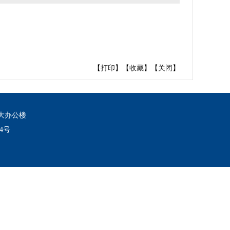
【
打印
】【
收藏
】【
关闭
】
大办公楼
64号